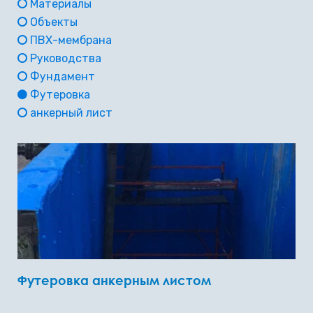
Материалы
Объекты
ПВХ-мембрана
Руководства
Фундамент
Футеровка
анкерный лист
Футеровка анкерным листом