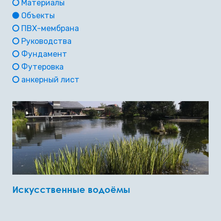
Материалы
Объекты
ПВХ-мембрана
Руководства
Фундамент
Футеровка
анкерный лист
Искусственные водоёмы